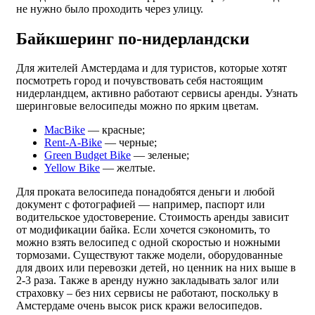
не нужно было проходить через улицу.
Байкшеринг по-нидерландски
Для жителей Амстердама и для туристов, которые хотят
посмотреть город и почувствовать себя настоящим
нидерландцем, активно работают сервисы аренды. Узнать
шеринговые велосипеды можно по ярким цветам.
MacBike
— красные;
Rent-A-Bike
— черные;
Green Budget Bike
— зеленые;
Yellow Bike
— желтые.
Для проката велосипеда понадобятся деньги и любой
документ с фотографией — например, паспорт или
водительское удостоверение. Стоимость аренды зависит
от модификации байка. Если хочется сэкономить, то
можно взять велосипед с одной скоростью и ножными
тормозами. Существуют также модели, оборудованные
для двоих или перевозки детей, но ценник на них выше в
2-3 раза. Также в аренду нужно закладывать залог или
страховку – без них сервисы не работают, поскольку в
Амстердаме очень высок риск кражи велосипедов.