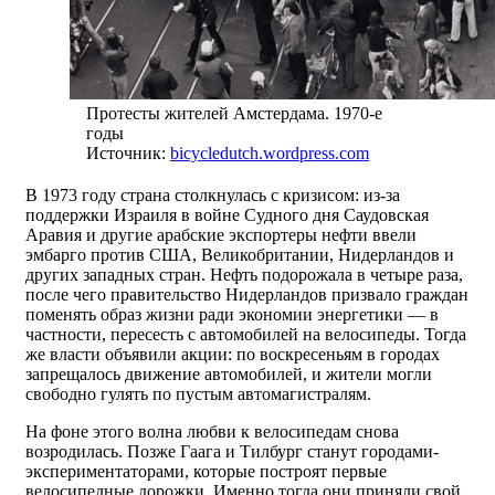
Протесты жителей Амстердама. 1970-е
годы
Источник:
bicycledutch.wordpress.com
В 1973 году страна столкнулась с кризисом: из-за
поддержки Израиля в войне Судного дня Саудовская
Аравия и другие арабские экспортеры нефти ввели
эмбарго против США, Великобритании, Нидерландов и
других западных стран. Нефть подорожала в четыре раза,
после чего правительство Нидерландов призвало граждан
поменять образ жизни ради экономии энергетики — в
частности, пересесть с автомобилей на велосипеды. Тогда
же власти объявили акции: по воскресеньям в городах
запрещалось движение автомобилей, и жители могли
свободно гулять по пустым автомагистралям.
На фоне этого волна любви к велосипедам снова
возродилась. Позже Гаага и Тилбург станут городами-
экспериментаторами, которые построят первые
велосипедные дорожки. Именно тогда они приняли свой