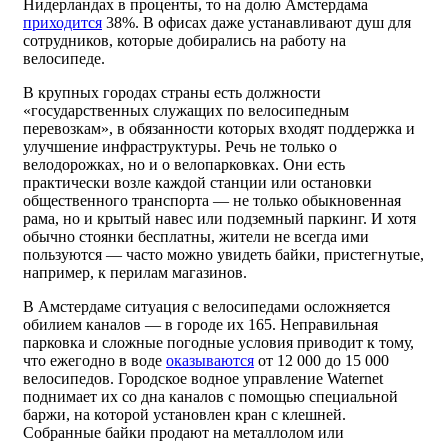
Нидерландах в проценты, то на долю Амстердама
приходится
38%. В офисах даже устанавливают душ для
сотрудников, которые добирались на работу на
велосипеде.
В крупных городах страны есть должности
«государственных служащих по велосипедным
перевозкам», в обязанности которых входят поддержка и
улучшение инфраструктуры. Речь не только о
велодорожках, но и о велопарковках. Они есть
практически возле каждой станции или остановки
общественного транспорта — не только обыкновенная
рама, но и крытый навес или подземный паркинг. И хотя
обычно стоянки бесплатны, жители не всегда ими
пользуются — часто можно увидеть байки, пристегнутые,
например, к перилам магазинов.
В Амстердаме ситуация с велосипедами осложняется
обилием каналов — в городе их 165. Неправильная
парковка и сложные погодные условия приводит к тому,
что ежегодно в воде
оказываются
от 12 000 до 15 000
велосипедов. Городское водное управление Waternet
поднимает их со дна каналов с помощью специальной
баржи, на которой установлен кран с клешней.
Собранные байки продают на металлолом или