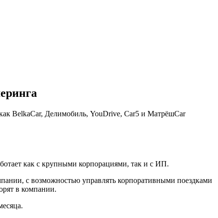
шеринга
как BelkaCar, Делимобиль, YouDrive, Car5 и МатрёшCar
аботает как с крупными корпорациями, так и с ИП.
мпании, с возможностью управлять корпоративными поездками
орят в компании.
месяца.