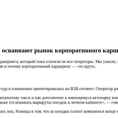
ры осваивают рынок корпоративного кар
каршеринга, который пока освоили не все операторы. Мы узнали, 
ям и почему корпоративный каршеринг — это круто.
 года и изначально ориентировалась на B2B-сегмент. Оператор р
ьтернативу такси и как дополнение к имеющемуся автопарку ко
также отслеживать маршруты поездок в личном кабинете», — гов
х лиц. Разница в том, что за поездки платит компания в конце 