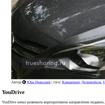
Автор
Юра Николаев
| тэги:
Каршеринг Делимобиль
,
H
YouDrive
YouDrive начал развивать корпоративное направление недавно,