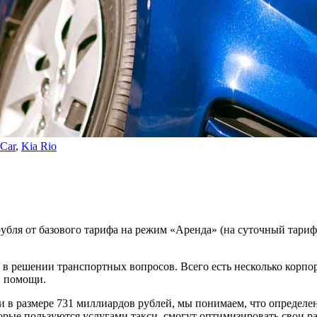
Car
,
Kia Rio
убля от базового тарифа на режим «Аренда» (на суточный тариф
.
 в решении транспортных вопросов. Всего есть несколько корп
й помощи.
си в размере 731 миллиардов рублей, мы понимаем, что определ
торые пользуются услугами такси, смогут оптимизировать свои 