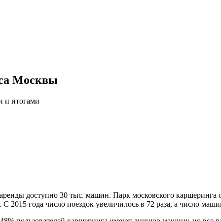
нса Москвы
и и итогами
я аренды доступно 30 тыс. машин. Парк московского каршеринг
ь. С 2015 года число поездок увеличилось в 72 раза, а число маш
 48% пользователей каршеринга имеют личную машину, но все р