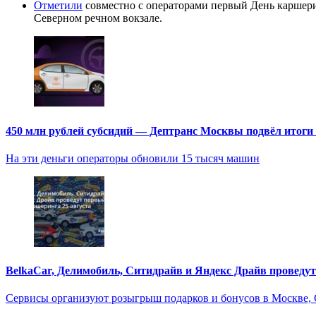
Отметили
совместно с операторами первый День каршери
Северном речном вокзале.
450 млн рублей субсидий — Дептранс Москвы подвёл итоги
На эти деньги операторы обновили 15 тысяч машин
BelkaCar, Делимобиль, Ситидрайв и Яндекс Драйв проведут
Сервисы организуют розыгрыш подарков и бонусов в Москве, 