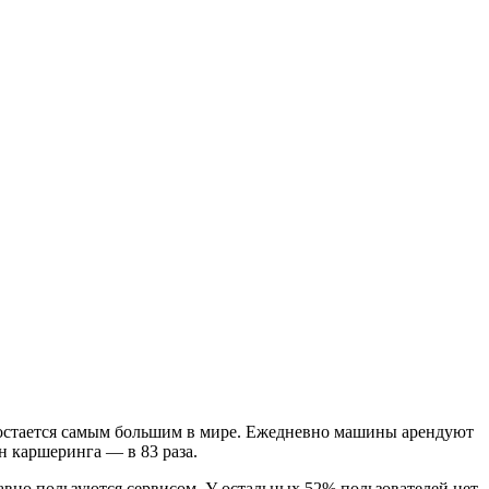
а остается самым большим в мире. Ежедневно машины арендуют
ин каршеринга — в 83 раза.
авно пользуются сервисом. У остальных 52% пользователей нет