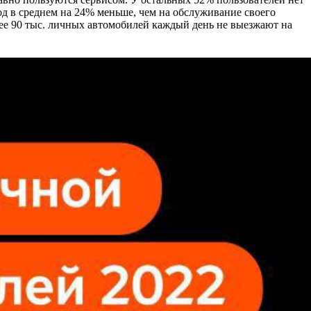
д в среднем на 24% меньше, чем на обслуживание своего
лее 90 тыс. личных автомобилей каждый день не выезжают на