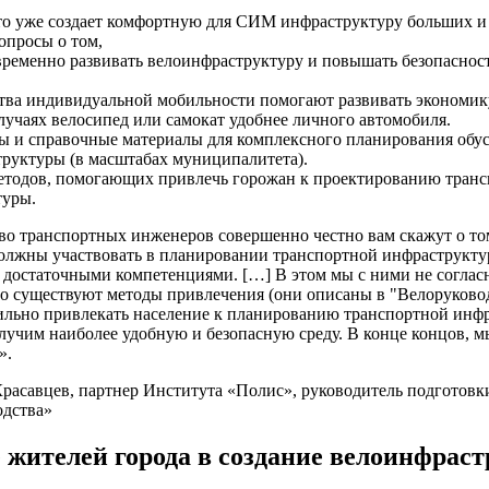
то уже создает комфортную для СИМ инфраструктуру больших и
опросы о том,
ременно развивать велоинфраструктуру и повышать безопаснос
тва индивидуальной мобильности помогают развивать экономику
лучаях велосипед или самокат удобнее личного автомобиля.
 и справочные материалы для комплексного планирования обу
руктуры (в масштабах муниципалитета).
етодов, помогающих привлечь горожан к проектированию тран
туры.
о транспортных инженеров совершенно честно вам скажут о том
олжны участвовать в планировании транспортной инфраструкт
 достаточными компетенциями. […] В этом мы с ними не согла
то существуют методы привлечения (они описаны в "Велоруковод
льно привлекать население к планированию транспортной инф
лучим наиболее удобную и безопасную среду. В конце концов, м
».
расавцев, партнер Института «Полис», руководитель подготовк
одства»
 жителей города в создание велоинфрас