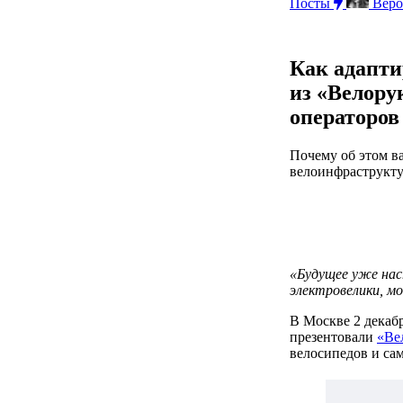
Посты
Веро
Как адапти
из «Велору
операторо
Почему об этом в
велоинфраструкт
«Будущее уже нас
электровелики, м
В Москве 2 декаб
презентовали
«Ве
велосипедов и са