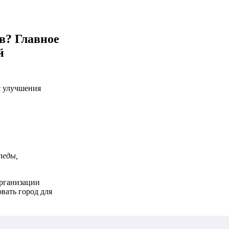
в? Главное
й
с улучшения
педы,
организации
овать город для