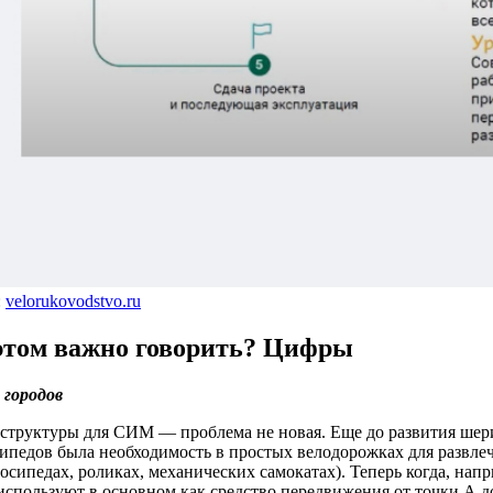
:
velorukovodstvo.ru
этом важно говорить? Цифры
городов
структуры для СИМ — проблема не новая. Еще до развития ше
сипедов была необходимость в простых велодорожках для развлеч
лосипедах, роликах, механических самокатах). Теперь когда, нап
используют в основном как средство передвижения от точки А до