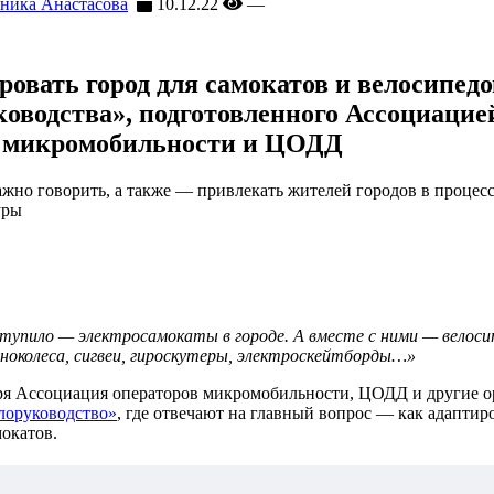
ника Анастасова
10.12.22
—
ровать город для самокатов и велосипедо
ководства», подготовленного Ассоциацие
в микромобильности и ЦОДД
ажно говорить, а также — привлекать жителей городов в процес
уры
тупило — электросамокаты в городе. А вместе с ними — велоси
оноколеса, сигвеи, гироскутеры, электроскейтборды…»
ря Ассоциация операторов микромобильности, ЦОДД и другие 
лоруководство»
, где отвечают на главный вопрос — как адаптир
мокатов.