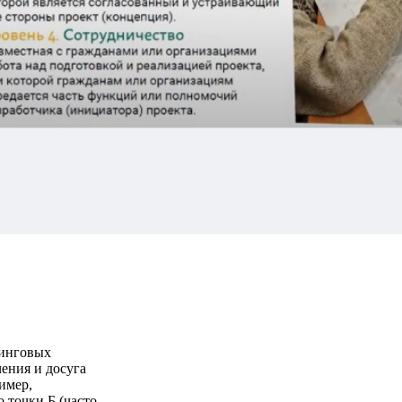
ринговых
ения и досуга
ример,
 точки Б (часто