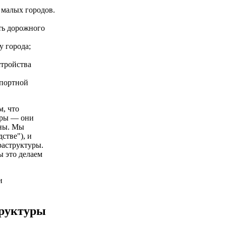
 малых городов.
ть дорожного
 города;
стройства
спортной
, что
уры — они
сны. Мы
стве"), и
раструктуры.
ы это делаем
и
труктуры