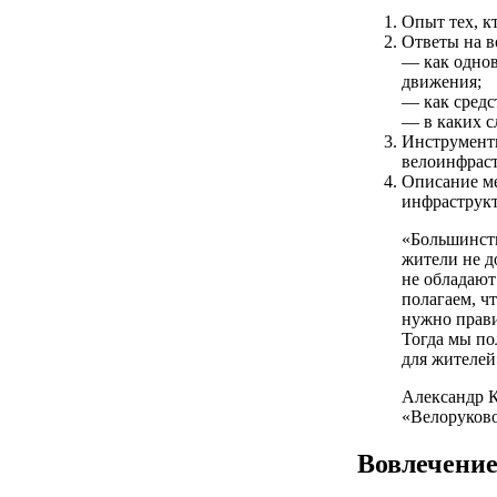
Опыт тех, к
Ответы на в
— как однов
движения;
— как средс
— в каких с
Инструменты
велоинфраст
Описание м
инфраструк
«Большинств
жители не д
не обладают
полагаем, ч
нужно прави
Тогда мы по
для жителей
Александр К
«Велоруков
Вовлечение