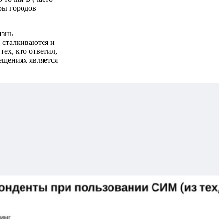
ры городов
изнь
 сталкиваются и
тех, кто ответил,
ещениях является