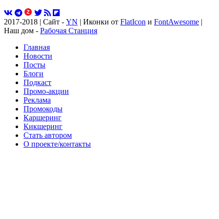
2017-2018 | Сайт -
YN
| Иконки от
FlatIcon
и
FontAwesome
|
Наш дом -
Рабочая Станция
Главная
Новости
Посты
Блоги
Подкаст
Промо-акции
Реклама
Промокоды
Каршеринг
Кикшеринг
Стать автором
О проекте/контакты