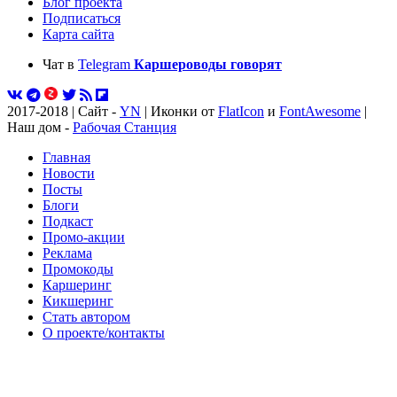
Блог проекта
Подписаться
Карта сайта
Чат в
Telegram
Каршероводы говорят
2017-2018 | Сайт -
YN
| Иконки от
FlatIcon
и
FontAwesome
|
Наш дом -
Рабочая Станция
Главная
Новости
Посты
Блоги
Подкаст
Промо-акции
Реклама
Промокоды
Каршеринг
Кикшеринг
Стать автором
О проекте/контакты