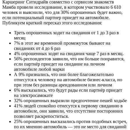
Каршеринг Ситидрайв совместно с сервисом знакомств
Мамба провели исследование, в котором участвовало 6 610
человек и выяснили, что для 30% опрошенных будет важно,
если потенциальный партнер приедет на автомобиле.
Публикуем краткий пересказ этого исследования:
Треть опрошенных ходит на свидания от 1 до 3 раз в
месяц
7% в этот же временной промежуток бывают на
свиданиях от 4 до 6 раз
4% опрошенных ходят на свидания чаще 7 раз в месяц.
56% респондентов заявили, что им больше понравится,
если партнёр приедет на свидание на личном
автомобиле любой марки
А 9% признались, что они более благожелательно
отнесутся к человеку на автомобиле бизнес-класса, но
при этом без разницы арендованном или личном
6% высказались, что будут рады если партнёр приедет
на электросамокате
32% опрошенных выразили предпочтение пешей ходьбе
41% людей спокойно отнесутся к первому свиданию в
автомобиле, они заявили, что отсутствие посторонних
позволяет раскрепоститься.
25% опрошенных высказались против подобных встреч,
по их мнению автомобиль — это не место для свиданий