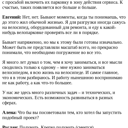
с просьбой включить их парковку в зону действия сервиса. К
счастью, таких появляется все больше и больше.
Евгений:
Нет, нет. Бывают моменты, когда ты понимаешь, что
до этого жил обычной жизнью. Я для разгрузки иногда сажусь
на велосипед, оборудованный для ремонта, и еду к какой-
нибудь велопарковке проверять все ли в порядке.
Бывает напряженно, но мы к этому были готовы изначально.
Может быть не представляли масштаб всего, но прекрасно
понимали, что необходимо погружение во все это.
Я много лет думал о том, чем я хочу заниматься, и все мысли
сводились только к одному – мне нужно заниматься
велосипедом, я всю жизнь на велосипеде. И самое главное,
что я в этом разбираюсь. И работу нынешнюю воспринимаю
не как работу, а как что-то большее.
У нас же здесь много различных задач – и технических, и
экономических. Есть возможность развиваться в разных
сферах.
Алена:
Что бы вы посоветовали тем, кто хотел бы запустить
подобный проект?
Руслан:
Подумать. Крепко подумать (смеется).