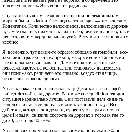
имели значительные права на дорогах, а со временем это
только усилилось. Это, конечно, радовало.
Спустя десять лет мы ездили со сборной по чемпионатам
мира, и были в Дании. Столица велосипедов — это, конечно,
Копенгаген. Количество велосипедов, велосипедных дорожек,
и, самое главное, подход как водителей, велосипедистов, так и
пешеходов, там кардинально другой. Всем в итоге становится
удобнее.
Я, возможно, тут каким-то образом обделяю автомобили, все-
таки они страдают от тех правил, которые есть в Европе, но
все остальные выигрывают. Даже те водители, которые
пересаживаются на велосипед или становятся пешеходами,
они понимают, ради чего это сделано: воздух стал чище,
безопаснее стало на дорогах.
У нас, к сожалению, просто кошмар. Десятки тысяч людей
гибнут без войн, на дорогах. В том же соседней Финляндии
ситуация кардинально лучше. Они поставили цель снизить
количество смертей до нуля, и они к этой цели идут. Все
действия, которые они делают, существуют в рамках этих
целей и задач: снизили скорость на дорогах в городах где-то
до 30, где-то до 40 км/ч.
У нас до сих пор можно по спальному району ехать 80, не