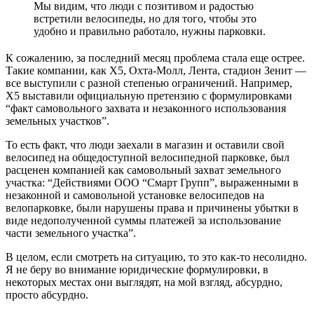
Мы видим, что люди с позитивом и радостью
встретили велосипеды, но для того, чтобы это
удобно и правильно работало, нужны парковки.
К сожалению, за последний месяц проблема стала еще острее.
Такие компании, как X5, Охта-Молл, Лента, стадион Зенит —
все выступили с разной степенью ограничений. Например,
Х5 выставили официальную претензию с формулировками
“факт самовольного захвата и незаконного использования
земельных участков”.
То есть факт, что люди заехали в магазин и оставили свой
велосипед на общедоступной велосипедной парковке, был
расценен компанией как самовольный захват земельного
участка: “Действиями ООО “Смарт Групп”, выраженными в
незаконной и самовольной установке велосипедов на
велопарковке, были нарушены права и причинены убытки в
виде недополученной суммы платежей за использование
части земельного участка”.
В целом, если смотреть на ситуацию, то это как-то несолидно.
Я не беру во внимание юридические формулировки, в
некоторых местах они выглядят, на мой взгляд, абсурдно,
просто абсурдно.