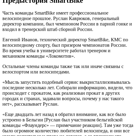
Предыстория SmartBike
Часть команды SmartBike имеет профессиональное
велосипедное прошлое. Руслан Каврюков, генеральный
директор компании, был чемпионом России в парной гонке и
входил в тренерский штаб сборной России.
Евгений Иванов, технический директор SmartBike, КМС по
велосипедному спорту, был призером чемпионатов России.
Во время учебы в университете работал тренером и
механиком команды «Локомотив».
Остальные члены команды также так или иначе связаны с
велоспортом или велосипедами.
«Мысль запустить подобный сервис выкристаллизовывалась
последние несколько лет. Собирали информацию, видели, что
происходит с прокатом, как реализован прокат в других
городах и странах, задавали вопросы, почему у нас такого
нет», рассказывает Руслан.
«Еще двадцать лет назад я обратил внимание, как все было
устроено в Бельгии [Руслан был участником бельгийской
команды «Флаундерс» — примечание реакции]. Там уже тогда
было огромное количество любителей велосипеда, и они все