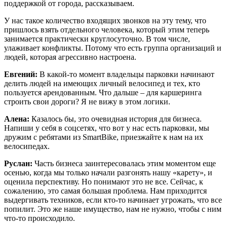
поддержкой от города, рассказываем.
У нас такое количество входящих звонков на эту тему, что
пришлось взять отдельного человека, который этим теперь
занимается практически круглосуточно. В том числе,
улаживает конфликты. Потому что есть группа организаций и
людей, которая агрессивно настроена.
Евгений:
В какой-то момент владельцы парковки начинают
делить людей на имеющих личный велосипед и тех, кто
пользуется арендованным. Что дальше – для каршеринга
строить свои дороги? Я не вижу в этом логики.
Алена:
Казалось бы, это очевидная история для бизнеса.
Напиши у себя в соцсетях, что вот у нас есть парковки, мы
дружим с ребятами из SmartBike, приезжайте к нам на их
велосипедах.
Руслан:
Часть бизнеса заинтересовалась этим моментом еще
осенью, когда мы только начали разгонять нашу «карету», и
оценила перспективу. Но понимают это не все. Сейчас, к
сожалению, это самая большая проблема. Нам приходится
выдергивать техников, если кто-то начинает угрожать, что все
попилит. Это же наше имущество, нам не нужно, чтобы с ним
что-то происходило.