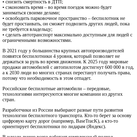
• снизить смертность в ДТП;
• сэкономить время – во время поездок можно будет
заниматься своими делами;
• освободить парковочное пространство – беспилотник не
будет простаивать, он сможет подвозить других людей, пока
не требуется владельцу;
• сделать автотранспорт максимально доступным для людей с
ограниченными возможностями.
В 2021 году у большинства крупных автопроизводителей
появятся беспилотники 4 уровня, который позволяет не
держаться за руль во время движения. К 2025 году мировые
продажи автомобилей с автопилотом достигнут 600 000 в год,
а к 2030 люди во многих странах перестанут получать права,
потому что необходимость в этом отпадет.
Российские беспилотные автомобили – передовые,
технологиями интересуются многие компании из других
стран.
Разработчики из России выбирают разные пути развития
технологии беспилотного транспорта. Кто-то берет за основу
цифровую карту дорог (например, BaseTracK), а кто-то
ориентирует беспилотники по лидарам (Яндекс).
В идеале лучше всего работает комплексный подход –