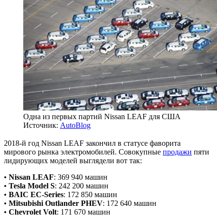
Одна из первых партий Nissan LEAF для США
Источник:
AutoBlog
2018-й год Nissan LEAF закончил в статусе фаворита
мирового рынка электромобилей. Совокупные
продажи
пяти
лидирующих моделей выглядели вот так:
•
Nissan LEAF
: 369 940 машин
•
Tesla Model S
: 242 200 машин
•
BAIC EC-Series
: 172 850 машин
•
Mitsubishi Outlander PHEV
: 172 640 машин
•
Chevrolet Volt
: 171 670 машин