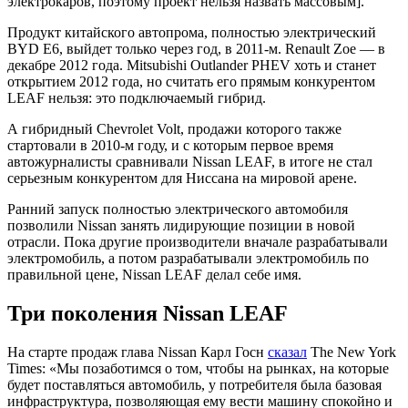
электрокаров, поэтому проект нельзя назвать массовым].
Продукт китайского автопрома, полностью электрический
BYD E6, выйдет только через год, в 2011-м. Renault Zoe — в
декабре 2012 года. Mitsubishi Outlander PHEV хоть и станет
открытием 2012 года, но считать его прямым конкурентом
LEAF нельзя: это подключаемый гибрид.
А гибридный Chevrolet Volt, продажи которого также
стартовали в 2010-м году, и с которым первое время
автожурналисты сравнивали Nissan LEAF, в итоге не стал
серьезным конкурентом для Ниссана на мировой арене.
Ранний запуск полностью электрического автомобиля
позволили Nissan занять лидирующие позиции в новой
отрасли. Пока другие производители вначале разрабатывали
электромобиль, а потом разрабатывали электромобиль по
правильной цене, Nissan LEAF делал себе имя.
Три поколения Nissan LEAF
На старте продаж глава Nissan Карл Госн
сказал
The New York
Times: «Мы позаботимся о том, чтобы на рынках, на которые
будет поставляться автомобиль, у потребителя была базовая
инфраструктура, позволяющая ему вести машину спокойно и