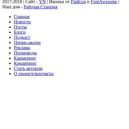
2017-2018 | Сайт -
YN
| Иконки от
FlatIcon
и
FontAwesome
|
Наш дом -
Рабочая Станция
Главная
Новости
Посты
Блоги
Подкаст
Промо-акции
Реклама
Промокоды
Каршеринг
Кикшеринг
Стать автором
О проекте/контакты