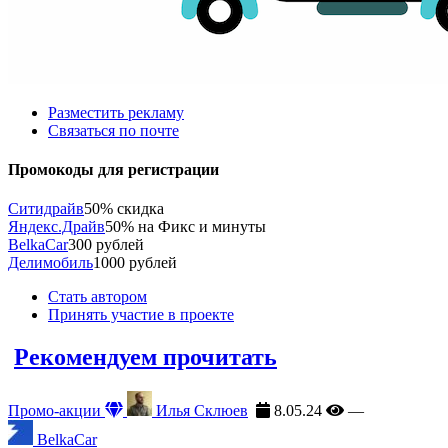
Разместить рекламу
Связаться по почте
Промокоды для регистрации
Ситидрайв
50% скидка
Яндекс.Драйв
50% на Фикс и минуты
BelkaCar
300 рублей
Делимобиль
1000 рублей
Стать автором
Принять участие в проекте
Рекомендуем прочитать
Промо-акции
Илья Склюев
8.05.24
—
BelkaCar