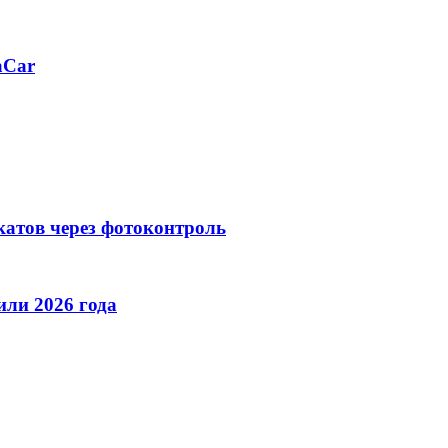
aCar
катов через фотоконтроль
ли 2026 года