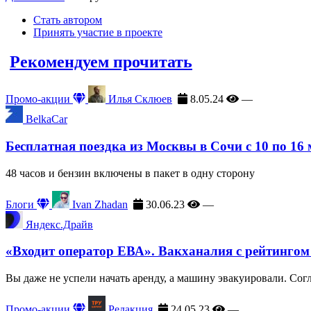
Стать автором
Принять участие в проекте
Рекомендуем прочитать
Промо-акции
Илья Склюев
8.05.24
—
BelkaCar
Бесплатная поездка из Москвы в Сочи с 10 по 16
48 часов и бензин включены в пакет в одну сторону
Блоги
Ivan Zhadan
30.06.23
—
Яндекс.Драйв
«Входит оператор ЕВА». Вакханалия с рейтингом
Вы даже не успели начать аренду, а машину эвакуировали. Сог
Промо-акции
Редакция
24.05.23
—