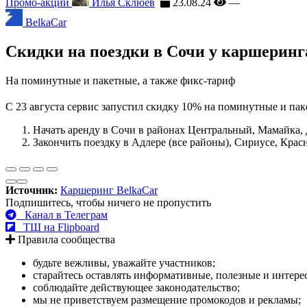
Промо-акции
Илья Склюев
23.08.24
—
BelkaCar
Скидки на поездки в Сочи у каршеринг
На поминутные и пакетные, а также фикс-тариф
C 23 августа сервис запустил скидку 10% на поминутные и пак
Начать аренду в Сочи в районах Центральный, Мамайка,
Закончить поездку в Адлере (все районы), Сириусе, Крас
Источник:
Каршеринг BelkaCar
Подпишитесь, чтобы ничего не пропустить
Канал в Телеграм
ТШ на Flipboard
Правила сообщества
будьте вежливы, уважайте участников;
старайтесь оставлять информативные, полезные и интер
соблюдайте действующее законодательство;
мы не приветствуем размещение промокодов и рекламы;