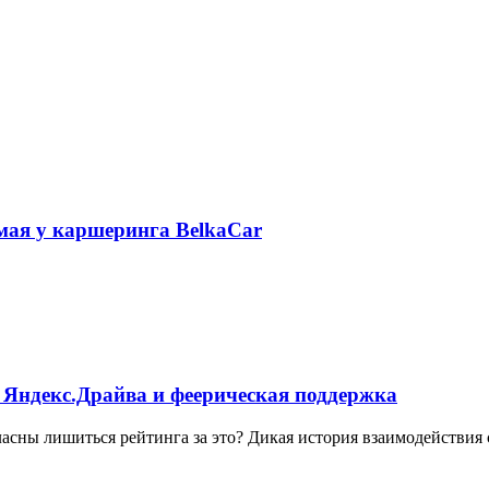
 мая у каршеринга BelkaCar
 Яндекс.Драйва и феерическая поддержка
ласны лишиться рейтинга за это? Дикая история взаимодействия