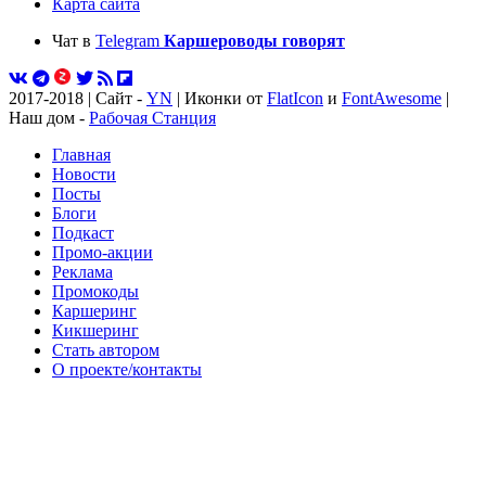
Карта сайта
Чат в
Telegram
Каршероводы говорят
2017-2018 | Сайт -
YN
| Иконки от
FlatIcon
и
FontAwesome
|
Наш дом -
Рабочая Станция
Главная
Новости
Посты
Блоги
Подкаст
Промо-акции
Реклама
Промокоды
Каршеринг
Кикшеринг
Стать автором
О проекте/контакты