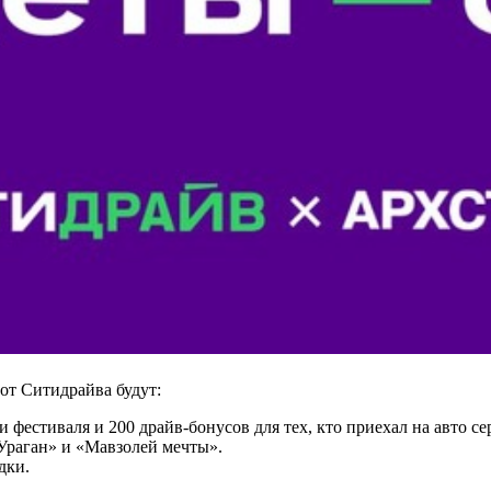
от Ситидрайва будут:
фестиваля и 200 драйв-бонусов для тех, кто приехал на авто се
Ураган» и «Мавзолей мечты».
дки.