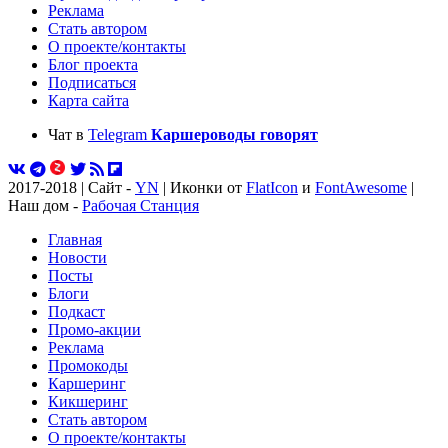
Реклама
Стать автором
О проекте/контакты
Блог проекта
Подписаться
Карта сайта
Чат в
Telegram
Каршероводы говорят
2017-2018 | Сайт -
YN
| Иконки от
FlatIcon
и
FontAwesome
|
Наш дом -
Рабочая Станция
Главная
Новости
Посты
Блоги
Подкаст
Промо-акции
Реклама
Промокоды
Каршеринг
Кикшеринг
Стать автором
О проекте/контакты