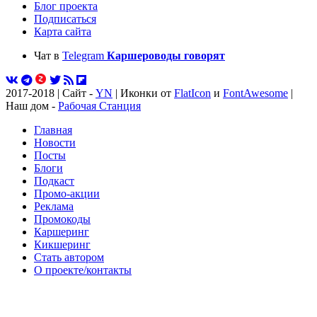
Блог проекта
Подписаться
Карта сайта
Чат в
Telegram
Каршероводы говорят
2017-2018 | Сайт -
YN
| Иконки от
FlatIcon
и
FontAwesome
|
Наш дом -
Рабочая Станция
Главная
Новости
Посты
Блоги
Подкаст
Промо-акции
Реклама
Промокоды
Каршеринг
Кикшеринг
Стать автором
О проекте/контакты