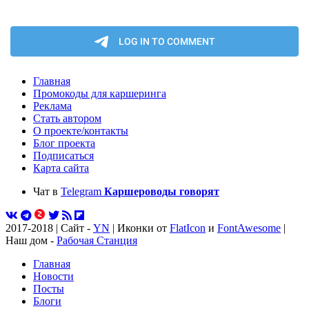
Главная
Промокоды для каршеринга
Реклама
Стать автором
О проекте/контакты
Блог проекта
Подписаться
Карта сайта
Чат в
Telegram
Каршероводы говорят
2017-2018 | Сайт -
YN
| Иконки от
FlatIcon
и
FontAwesome
|
Наш дом -
Рабочая Станция
Главная
Новости
Посты
Блоги