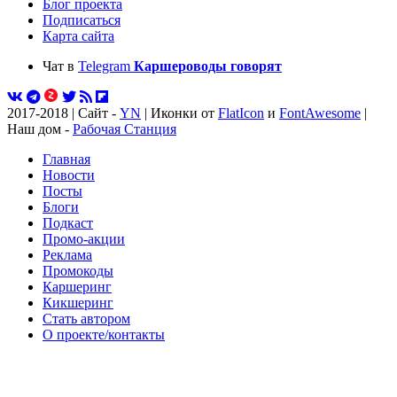
Блог проекта
Подписаться
Карта сайта
Чат в
Telegram
Каршероводы говорят
2017-2018 | Сайт -
YN
| Иконки от
FlatIcon
и
FontAwesome
|
Наш дом -
Рабочая Станция
Главная
Новости
Посты
Блоги
Подкаст
Промо-акции
Реклама
Промокоды
Каршеринг
Кикшеринг
Стать автором
О проекте/контакты