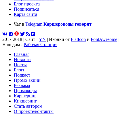
Блог проекта
Подписаться
Карта сайта
Чат в
Telegram
Каршероводы говорят
2017-2018 | Сайт -
YN
| Иконки от
FlatIcon
и
FontAwesome
|
Наш дом -
Рабочая Станция
Главная
Новости
Посты
Блоги
Подкаст
Промо-акции
Реклама
Промокоды
Каршеринг
Кикшеринг
Стать автором
О проекте/контакты