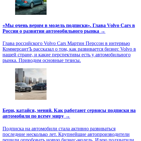
«Мы очень верим в модель подписки». Глава Volvo Cars в
России о развитии автомобильного рынка →
Глава российского Volvo Cars Мартин Перссон в интервью
КоммерсантЪ рассказал о том, как развивается бизнес Volvo в
нашей стране, и какие перспективы есть у автомобильного
рынка. Приводим основные тезисы.
Бери, катайся, меняй. Как работают сервисы подписки на
автомобили по всему миру →
Подписка на автомобили стала активно развиваться
последние несколько лет. Крупнейшие автопроизводители
решили опробовать новую бизнес-модель. Идею подхватили