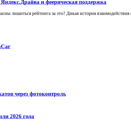
 Яндекс.Драйва и феерическая поддержка
ласны лишиться рейтинга за это? Дикая история взаимодействия
aCar
катов через фотоконтроль
ли 2026 года