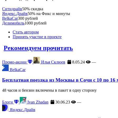
Ситидрайв
50% скидка
Яндекс.Драйв
50% на Фикс и минуты
BelkaCar
300 рублей
Делимобиль
1000 рублей
Стать автором
Принять участие в проекте
Рекомендуем прочитать
Промо-акции
Илья Склюев
8.05.24
—
BelkaCar
Бесплатная поездка из Москвы в Сочи с 10 по 16
48 часов и бензин включены в пакет в одну сторону
Блоги
Ivan Zhadan
30.06.23
—
Яндекс.Драйв