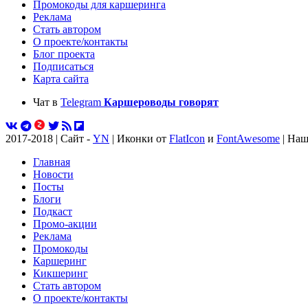
Промокоды для каршеринга
Реклама
Стать автором
О проекте/контакты
Блог проекта
Подписаться
Карта сайта
Чат в
Telegram
Каршероводы говорят
2017-2018 | Сайт -
YN
| Иконки от
FlatIcon
и
FontAwesome
| Наш
Главная
Новости
Посты
Блоги
Подкаст
Промо-акции
Реклама
Промокоды
Каршеринг
Кикшеринг
Стать автором
О проекте/контакты