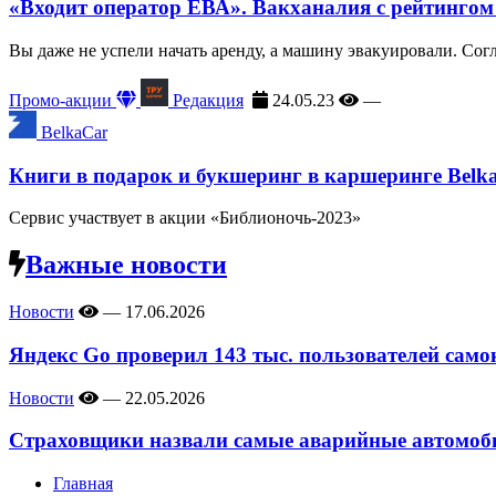
«Входит оператор ЕВА». Вакханалия с рейтингом
Вы даже не успели начать аренду, а машину эвакуировали. Сог
Промо-акции
Редакция
24.05.23
—
BelkaCar
Книги в подарок и букшеринг в каршеринге Belk
Сервис участвует в акции «Библионочь-2023»
Важные новости
Новости
—
17.06.2026
Яндекс Go проверил 143 тыс. пользователей само
Новости
—
22.05.2026
Страховщики назвали самые аварийные автомоби
Главная