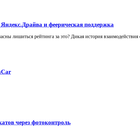
 Яндекс.Драйва и феерическая поддержка
ласны лишиться рейтинга за это? Дикая история взаимодействия
aCar
катов через фотоконтроль