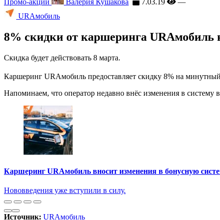
Промо-акции
Валерия Кушакова
7.03.19
—
URAмобиль
8% скидки от каршеринга URAмобиль в
Скидка будет действовать 8 марта.
Каршеринг URAмобиль предоставляет скидку 8% на минутный та
Напоминаем, что оператор недавно внёс изменения в систему во
Каршеринг URAмобиль вносит изменения в бонусную сист
Нововведения уже вступили в силу.
Источник:
URAмобиль