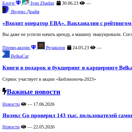
Блоги
Ivan Zhadan
30.06.23
—
Яндекс.Драйв
«Входит оператор ЕВА». Вакханалия с рейтингом
Вы даже не успели начать аренду, а машину эвакуировали. Сог
Промо-акции
Редакция
24.05.23
—
BelkaCar
Книги в подарок и букшеринг в каршеринге Belk
Сервис участвует в акции «Библионочь-2023»
Важные новости
Новости
—
17.06.2026
Яндекс Go проверил 143 тыс. пользователей само
Новости
—
22.05.2026