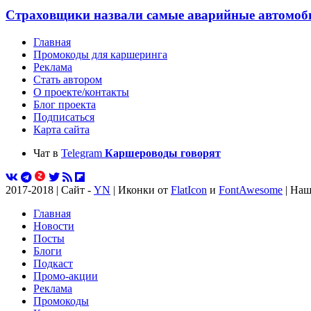
Страховщики назвали самые аварийные автомоби
Главная
Промокоды для каршеринга
Реклама
Стать автором
О проекте/контакты
Блог проекта
Подписаться
Карта сайта
Чат в
Telegram
Каршероводы говорят
2017-2018 | Сайт -
YN
| Иконки от
FlatIcon
и
FontAwesome
| Наш
Главная
Новости
Посты
Блоги
Подкаст
Промо-акции
Реклама
Промокоды