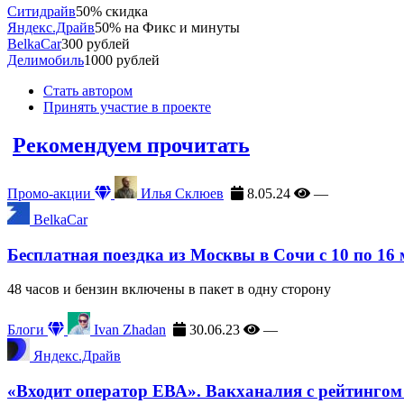
Ситидрайв
50% скидка
Яндекс.Драйв
50% на Фикс и минуты
BelkaCar
300 рублей
Делимобиль
1000 рублей
Стать автором
Принять участие в проекте
Рекомендуем прочитать
Промо-акции
Илья Склюев
8.05.24
—
BelkaCar
Бесплатная поездка из Москвы в Сочи с 10 по 16
48 часов и бензин включены в пакет в одну сторону
Блоги
Ivan Zhadan
30.06.23
—
Яндекс.Драйв
«Входит оператор ЕВА». Вакханалия с рейтингом