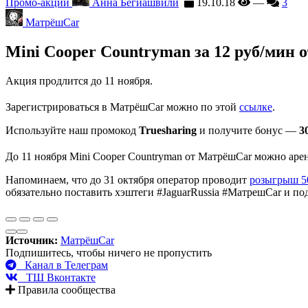
Промо-акции
Анна Бегиашвили
19.10.18
—
3
МатрёшCar
Mini Cooper Countryman за 12 руб/мин
Акция продлится до 11 ноября.
Зарегистрироваться в МатрёшCar можно по этой
ссылке
.
Используйте наш промокод
Truesharing
и получите бонус —
3
До 11 ноября Mini Cooper Countryman от МатрёшCar можно аре
Напоминаем, что до 31 октября оператор проводит
розыгрыш 5
обязательно поставить хэштеги #JaguarRussia #МатрешCar и по
Источник:
МатрёшCar
Подпишитесь, чтобы ничего не пропустить
Канал в Телеграм
ТШ Вконтакте
Правила сообщества