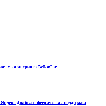
 мая у каршеринга BelkaCar
 Яндекс.Драйва и феерическая поддержка