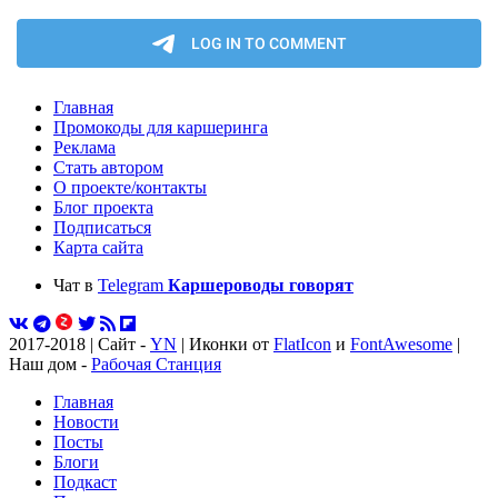
Главная
Промокоды для каршеринга
Реклама
Стать автором
О проекте/контакты
Блог проекта
Подписаться
Карта сайта
Чат в
Telegram
Каршероводы говорят
2017-2018 | Сайт -
YN
| Иконки от
FlatIcon
и
FontAwesome
|
Наш дом -
Рабочая Станция
Главная
Новости
Посты
Блоги
Подкаст