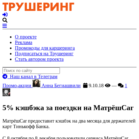
О проекте
Реклама
Промокоды для каршеринга
Подписаться на Трушеринг
Стать автором проекта
Наш канал в Телеграм
Промо-акции
Анна Бегиашвили
9.10.18
—
1
5% кэшбэка за поездки на МатрёшCar
МатрёшCar предоставит кэшбэк на два месяца для держателей
карт Тинькофф Банка.
С 8 октября по 8 декабря пользователи сервиса МатрёшCar,