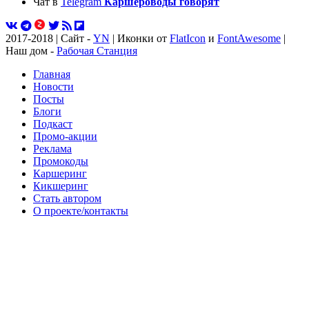
Чат в
Telegram
Каршероводы говорят
2017-2018 | Сайт -
YN
| Иконки от
FlatIcon
и
FontAwesome
|
Наш дом -
Рабочая Станция
Главная
Новости
Посты
Блоги
Подкаст
Промо-акции
Реклама
Промокоды
Каршеринг
Кикшеринг
Стать автором
О проекте/контакты