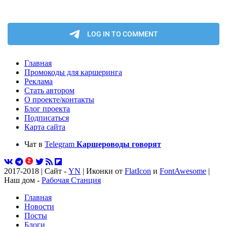
Главная
Промокоды для каршеринга
Реклама
Стать автором
О проекте/контакты
Блог проекта
Подписаться
Карта сайта
Чат в
Telegram
Каршероводы говорят
2017-2018 | Сайт -
YN
| Иконки от
FlatIcon
и
FontAwesome
|
Наш дом -
Рабочая Станция
Главная
Новости
Посты
Блоги