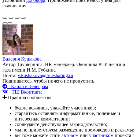
условиями
договора
. Приложения пока недоступны для
скачивания.
Валерия Кушакова
Автор Трушеринга. HR-менеджер. Окончила РГУ нефти и
газа имени И.М. Губкина
Почта:
v.kushakova@truesharing.ru
Подпишитесь, чтобы ничего не пропустить
Канал в Телеграм
ТШ Вконтакте
Правила сообщества
будьте вежливы, уважайте участников;
старайтесь оставлять информативные, полезные и
интересные комментарии;
соблюдайте действующее законодательство;
мы не приветствуем размещение промокодов и рекламы;
вы тоже можете стать
автором
или
участником
проекта