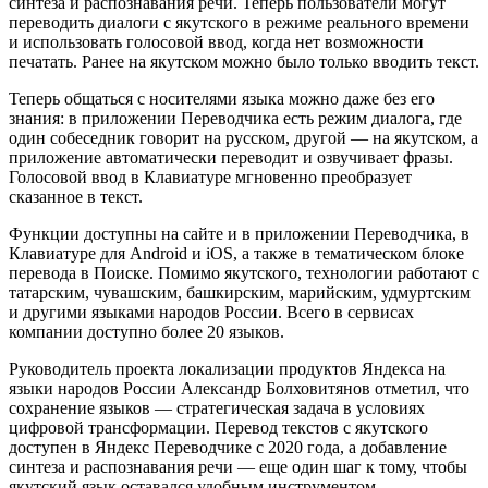
синтеза и распознавания речи. Теперь пользователи могут
переводить диалоги с якутского в режиме реального времени
и использовать голосовой ввод, когда нет возможности
печатать. Ранее на якутском можно было только вводить текст.
Теперь общаться с носителями языка можно даже без его
знания: в приложении Переводчика есть режим диалога, где
один собеседник говорит на русском, другой — на якутском, а
приложение автоматически переводит и озвучивает фразы.
Голосовой ввод в Клавиатуре мгновенно преобразует
сказанное в текст.
Функции доступны на сайте и в приложении Переводчика, в
Клавиатуре для Android и iOS, а также в тематическом блоке
перевода в Поиске. Помимо якутского, технологии работают с
татарским, чувашским, башкирским, марийским, удмуртским
и другими языками народов России. Всего в сервисах
компании доступно более 20 языков.
Руководитель проекта локализации продуктов Яндекса на
языки народов России Александр Болховитянов отметил, что
сохранение языков — стратегическая задача в условиях
цифровой трансформации. Перевод текстов с якутского
доступен в Яндекс Переводчике с 2020 года, а добавление
синтеза и распознавания речи — еще один шаг к тому, чтобы
якутский язык оставался удобным инструментом