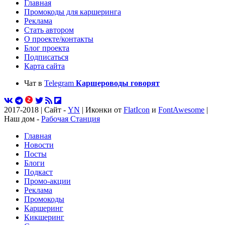
Главная
Промокоды для каршеринга
Реклама
Стать автором
О проекте/контакты
Блог проекта
Подписаться
Карта сайта
Чат в
Telegram
Каршероводы говорят
2017-2018 | Сайт -
YN
| Иконки от
FlatIcon
и
FontAwesome
|
Наш дом -
Рабочая Станция
Главная
Новости
Посты
Блоги
Подкаст
Промо-акции
Реклама
Промокоды
Каршеринг
Кикшеринг