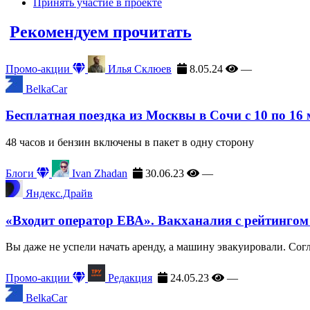
Принять участие в проекте
Рекомендуем прочитать
Промо-акции
Илья Склюев
8.05.24
—
BelkaCar
Бесплатная поездка из Москвы в Сочи с 10 по 16
48 часов и бензин включены в пакет в одну сторону
Блоги
Ivan Zhadan
30.06.23
—
Яндекс.Драйв
«Входит оператор ЕВА». Вакханалия с рейтингом
Вы даже не успели начать аренду, а машину эвакуировали. Сог
Промо-акции
Редакция
24.05.23
—
BelkaCar