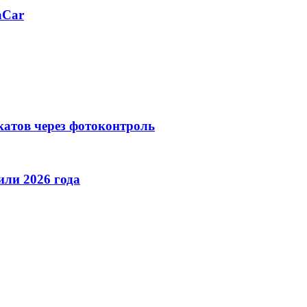
aCar
катов через фотоконтроль
ли 2026 года