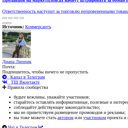
Продавцов на маркетплейсах начнут штрафовать за обман 
Ответственность наступит за торговлю непроверенными товар
Источник:
Коммерсантъ
Диана Линник
Почта:
Подпишитесь, чтобы ничего не пропустить
Канал в Телеграм
ТШ Вконтакте
Правила сообщества
будьте вежливы, уважайте участников;
старайтесь оставлять информативные, полезные и интер
соблюдайте действующее законодательство;
мы не приветствуем размещение промокодов и рекламы;
вы тоже можете стать
автором
или
участником
проекта и 
Чат в Телеграм