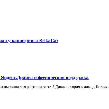
 мая у каршеринга BelkaCar
 Яндекс.Драйва и феерическая поддержка
ласны лишиться рейтинга за это? Дикая история взаимодействия