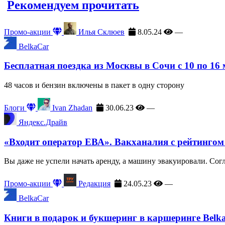
Рекомендуем прочитать
Промо-акции
Илья Склюев
8.05.24
—
BelkaCar
Бесплатная поездка из Москвы в Сочи с 10 по 16
48 часов и бензин включены в пакет в одну сторону
Блоги
Ivan Zhadan
30.06.23
—
Яндекс.Драйв
«Входит оператор ЕВА». Вакханалия с рейтингом
Вы даже не успели начать аренду, а машину эвакуировали. Сог
Промо-акции
Редакция
24.05.23
—
BelkaCar
Книги в подарок и букшеринг в каршеринге Belk