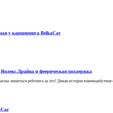
 мая у каршеринга BelkaCar
 Яндекс.Драйва и феерическая поддержка
ласны лишиться рейтинга за это? Дикая история взаимодействия
aCar