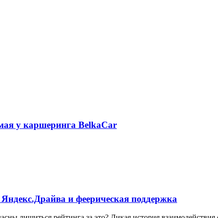
 мая у каршеринга BelkaCar
 Яндекс.Драйва и феерическая поддержка
ласны лишиться рейтинга за это? Дикая история взаимодействия