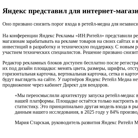
Яндекс представил для интернет-магази
Оно призвано снизить порог входа в ретейл-медиа для независ
На конференции Яндекс Рекламы «ИН:Ритейл» представили ред
магазинам зарабатывать на рекламе товаров на своих сайтах и
инвестиций в разработку и техническую поддержку. С новым р
участием технических специалистов. Решение призвано снизит
Редактор рекламных блоков доступен бесплатно после регист
их под дизайн площадки: менять цвета, размеры, шрифты, отст
горизонтальная карточка, вертикальная карточка, сетка и кар
будут выглядеть на сайте. У партнёров Яндекс Ретейл Медиа н
продвижение через кабинет Директ для вендоров.
«Мы переосмыслили архитектуру запуска ретейл-медиа: в
нашей платформы. Площадке остаётся только настроить в
статистику. Это принципиально другая модель входа в р
данным нашего исследования, в 2025 году у 84% произво
Мария Старская, руководитель развития Яндекс Ритейл 