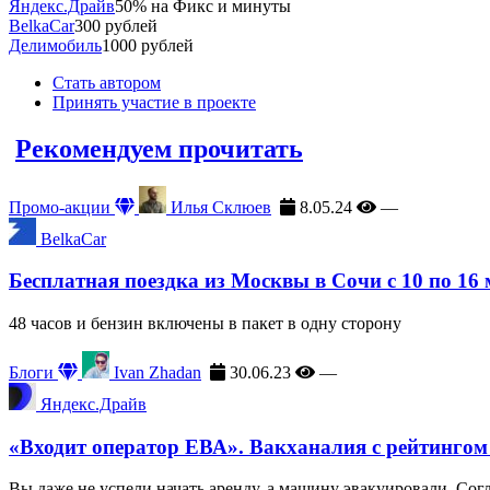
Яндекс.Драйв
50% на Фикс и минуты
BelkaCar
300 рублей
Делимобиль
1000 рублей
Стать автором
Принять участие в проекте
Рекомендуем прочитать
Промо-акции
Илья Склюев
8.05.24
—
BelkaCar
Бесплатная поездка из Москвы в Сочи с 10 по 16
48 часов и бензин включены в пакет в одну сторону
Блоги
Ivan Zhadan
30.06.23
—
Яндекс.Драйв
«Входит оператор ЕВА». Вакханалия с рейтингом
Вы даже не успели начать аренду, а машину эвакуировали. Сог