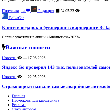
Промо-акции
Редакция
24.05.23
—
BelkaCar
Книги в подарок и букшеринг в каршеринге Belk
Сервис участвует в акции «Библионочь-2023»
Важные новости
Новости
—
17.06.2026
Яндекс Go проверил 143 тыс. пользователей само
Новости
—
22.05.2026
Страховщики назвали самые аварийные автомоби
Главная
Промокоды для каршеринга
Реклама
Стать автором