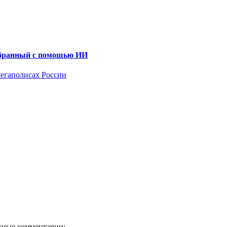
собранный с помощью ИИ
мегаполисах России
есные комментарии;