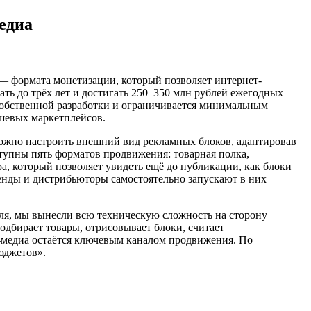
едиа
— формата монетизации, который позволяет интернет-
ать до трёх лет и достигать 250–350 млн рублей ежегодных
 собственной разработки и ограничивается минимальным
ишевых маркетплейсов.
можно настроить внешний вид рекламных блоков, адаптировав
ступны пять форматов продвижения: товарная полка,
ра, который позволяет увидеть ещё до публикации, как блоки
ренды и дистрибьюторы самостоятельно запускают в них
уля, мы вынесли всю техническую сложность на сторону
одбирает товары, отрисовывает блоки, считает
л-медиа остаётся ключевым каналом продвижения. По
юджетов».