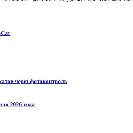
aCar
катов через фотоконтроль
ли 2026 года