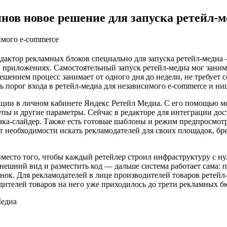
нов новое решение для запуска ретейл-м
имого e-commerce
актор рекламных блоков специально для запуска ретейл-медиа 
 в приложениях. Самостоятельный запуск ретейл-медиа мог заним
ешением процесс занимает от одного дня до недели, не требует
ь порог входа в ретейл-медиа для независимого e-commerce и н
рации в личном кабинете Яндекс Ретейл Медиа. С его помощью 
упы и другие параметры. Сейчас в редакторе для интеграции до
точка-слайдер. Также есть готовые шаблоны и режим предпросмот
ет необходимости искать рекламодателей для своих площадок, б
место того, чтобы каждый ретейлер строил инфраструктуру с н
нешний вид и разместить код — дальше система работает сама: п
ынок. Для рекламодателей в лице производителей товаров ретей
дителей товаров на него уже приходилось до трети рекламных б
Медиа