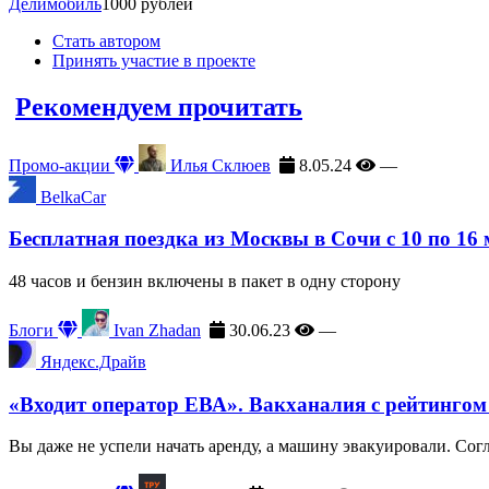
Делимобиль
1000 рублей
Стать автором
Принять участие в проекте
Рекомендуем прочитать
Промо-акции
Илья Склюев
8.05.24
—
BelkaCar
Бесплатная поездка из Москвы в Сочи с 10 по 16
48 часов и бензин включены в пакет в одну сторону
Блоги
Ivan Zhadan
30.06.23
—
Яндекс.Драйв
«Входит оператор ЕВА». Вакханалия с рейтингом
Вы даже не успели начать аренду, а машину эвакуировали. Сог