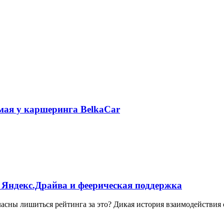
 мая у каршеринга BelkaCar
 Яндекс.Драйва и феерическая поддержка
ласны лишиться рейтинга за это? Дикая история взаимодействия