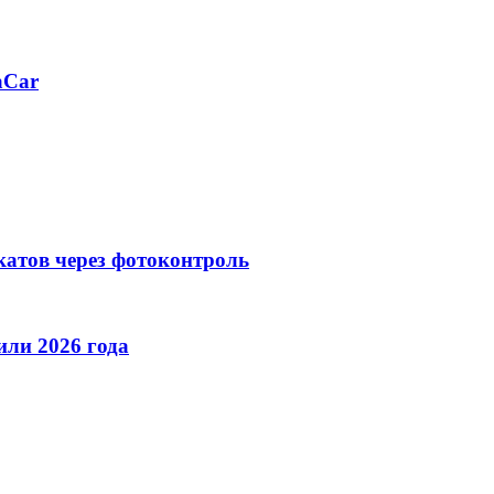
aCar
катов через фотоконтроль
ли 2026 года