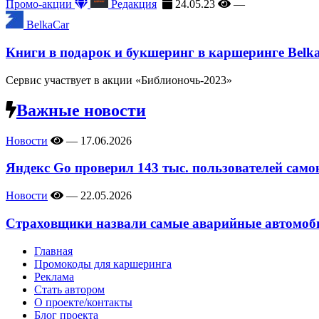
Промо-акции
Редакция
24.05.23
—
BelkaCar
Книги в подарок и букшеринг в каршеринге Belk
Сервис участвует в акции «Библионочь-2023»
Важные новости
Новости
—
17.06.2026
Яндекс Go проверил 143 тыс. пользователей само
Новости
—
22.05.2026
Страховщики назвали самые аварийные автомоби
Главная
Промокоды для каршеринга
Реклама
Стать автором
О проекте/контакты
Блог проекта