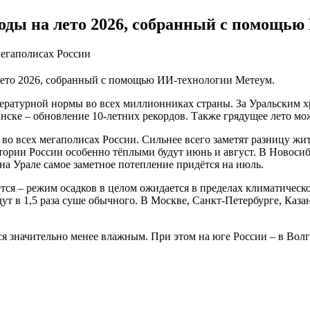
годы на лето 2026, собранный с помощью
мегаполисах России
лето 2026, собранный с помощью ИИ-технологии Метеум.
ратурной нормы во всех миллионниках страны. За Уральским хр
ске – обновление 10-летних рекордов. Также грядущее лето мож
 во всех мегаполисах России. Сильнее всего заметят разницу ж
ории России особенно тёплыми будут июнь и август. В Новосиб
на Урале самое заметное потепление придётся на июль.
ся – режим осадков в целом ожидается в пределах климатическо
дут в 1,5 раза суше обычного. В Москве, Санкт-Петербурге, Каз
я значительно менее влажным. При этом на юге России – в Волг