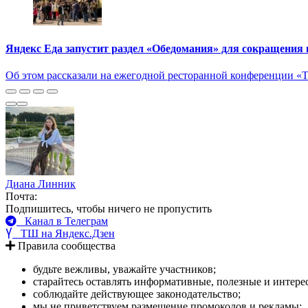
Яндекс Еда запустит раздел «Обедомания» для сокращения
Об этом рассказали на ежегодной ресторанной конференции «
Диана Линник
Почта:
Подпишитесь, чтобы ничего не пропустить
Канал в Телеграм
ТШ на Яндекс.Дзен
Правила сообщества
будьте вежливы, уважайте участников;
старайтесь оставлять информативные, полезные и интер
соблюдайте действующее законодательство;
мы не приветствуем размещение промокодов и рекламы;