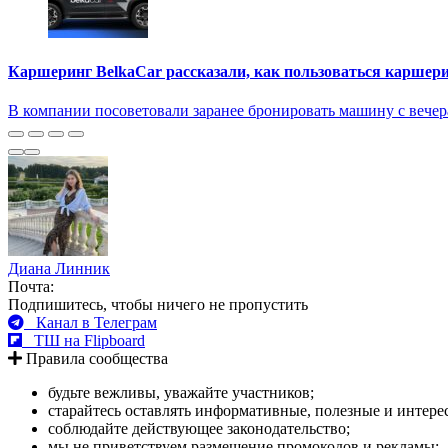
Каршеринг BelkaCar рассказали, как пользоваться каршери
В компании посоветовали заранее бронировать машину с вечер
Диана Линник
Почта:
Подпишитесь, чтобы ничего не пропустить
Канал в Телеграм
ТШ на Flipboard
Правила сообщества
будьте вежливы, уважайте участников;
старайтесь оставлять информативные, полезные и интер
соблюдайте действующее законодательство;
мы не приветствуем размещение промокодов и рекламы;