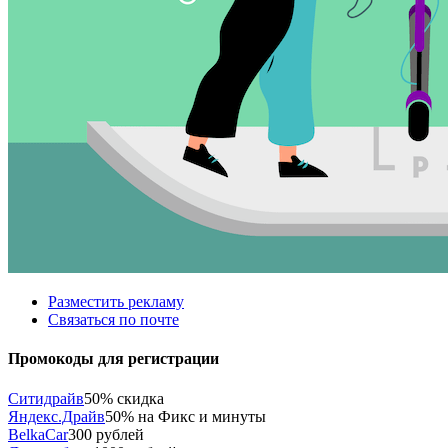
Разместить рекламу
Связаться по почте
Промокоды для регистрации
Ситидрайв
50% скидка
Яндекс.Драйв
50% на Фикс и минуты
BelkaCar
300 рублей