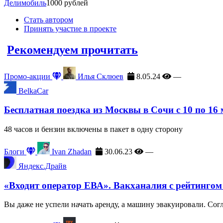
Делимобиль
1000 рублей
Стать автором
Принять участие в проекте
Рекомендуем прочитать
Промо-акции
Илья Склюев
8.05.24
—
BelkaCar
Бесплатная поездка из Москвы в Сочи с 10 по 16
48 часов и бензин включены в пакет в одну сторону
Блоги
Ivan Zhadan
30.06.23
—
Яндекс.Драйв
«Входит оператор ЕВА». Вакханалия с рейтингом
Вы даже не успели начать аренду, а машину эвакуировали. Сог