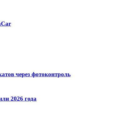
aCar
катов через фотоконтроль
ли 2026 года