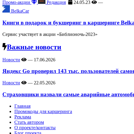
Промо-акции
Редакция
24.05.23
—
BelkaCar
Книги в подарок и букшеринг в каршеринге Belk
Сервис участвует в акции «Библионочь-2023»
Важные новости
Новости
—
17.06.2026
Яндекс Go проверил 143 тыс. пользователей само
Новости
—
22.05.2026
Страховщики назвали самые аварийные автомоби
Главная
Промокоды для каршеринга
Реклама
Стать автором
О проекте/контакты
Блог проекта