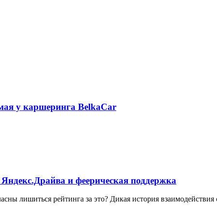
 мая у каршеринга BelkaCar
 Яндекс.Драйва и феерическая поддержка
ласны лишиться рейтинга за это? Дикая история взаимодействия