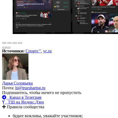
Источники:
Спортс’’
,
vc.ru
Дарья Соловьева
Почта:
hi@truesharing.ru
Подпишитесь, чтобы ничего не пропустить
Канал в Телеграм
ТШ на Яндекс.Дзен
Правила сообщества
будьте вежливы, уважайте участников;