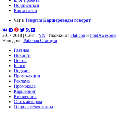
Блог проекта
Подписаться
Карта сайта
Чат в
Telegram
Каршероводы говорят
2017-2018 | Сайт -
YN
| Иконки от
FlatIcon
и
FontAwesome
|
Наш дом -
Рабочая Станция
Главная
Новости
Посты
Блоги
Подкаст
Промо-акции
Реклама
Промокоды
Каршеринг
Кикшеринг
Стать автором
О проекте/контакты