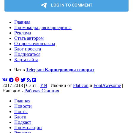
Главная
Промокоды для каршеринга
Реклама
Стать автором
О проекте/контакты
Блог проекта
Подписаться
Карта сайта
Чат в
Telegram
Каршероводы говорят
2017-2018 | Сайт -
YN
| Иконки от
FlatIcon
и
FontAwesome
|
Наш дом -
Рабочая Станция
Главная
Новости
Посты
Блоги
Подкаст
Промо-акции
Реклама