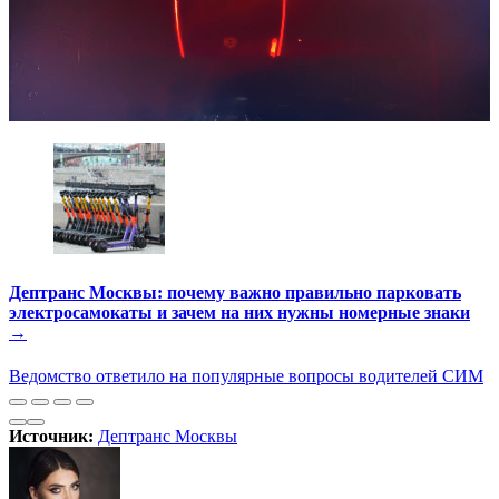
Дептранс Москвы: почему важно правильно парковать
электросамокаты и зачем на них нужны номерные знаки
→
Ведомство ответило на популярные вопросы водителей СИМ
Источник:
Дептранс Москвы