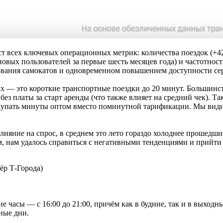
всех ключевых операционных метрик: количества поездок (+42% 
вых пользователей за первые шесть месяцев года) и частотност
зования самокатов и одновременном повышением доступности сер
х — это короткие транспортные поездки до 20 минут. Большинст
без платы за старт аренды (что также влияет на средний чек). 
купать минуты оптом вместо поминутной тарификации. Мы види
лияние на спрос, в среднем это лето гораздо холоднее прошедши
м, нам удалось справиться с негативными тенденциями и прийти
ёр Т-Города)
е часы ― с 16:00 до 21:00, причём как в будние, так и в выходны
ные дни.