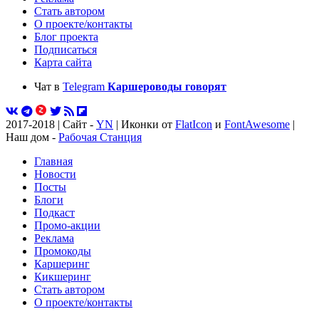
Стать автором
О проекте/контакты
Блог проекта
Подписаться
Карта сайта
Чат в
Telegram
Каршероводы говорят
2017-2018 | Сайт -
YN
| Иконки от
FlatIcon
и
FontAwesome
|
Наш дом -
Рабочая Станция
Главная
Новости
Посты
Блоги
Подкаст
Промо-акции
Реклама
Промокоды
Каршеринг
Кикшеринг
Стать автором
О проекте/контакты