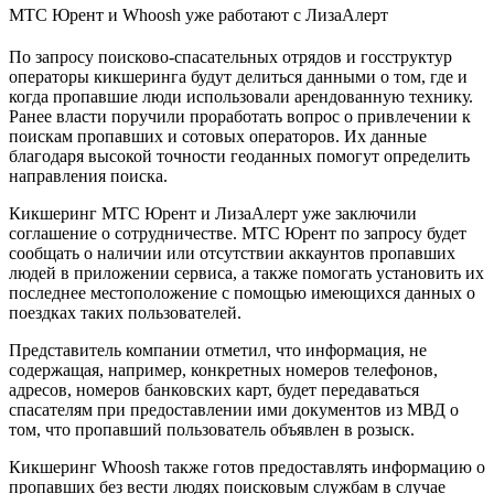
МТС Юрент и Whoosh уже работают с ЛизаАлерт
По запросу поисково-спасательных отрядов и госструктур
операторы кикшеринга будут делиться данными о том, где и
когда пропавшие люди использовали арендованную технику.
Ранее власти поручили проработать вопрос о привлечении к
поискам пропавших и сотовых операторов. Их данные
благодаря высокой точности геоданных помогут определить
направления поиска.
Кикшеринг МТС Юрент и ЛизаАлерт уже заключили
соглашение о сотрудничестве. МТС Юрент по запросу будет
сообщать о наличии или отсутствии аккаунтов пропавших
людей в приложении сервиса, а также помогать установить их
последнее местоположение с помощью имеющихся данных о
поездках таких пользователей.
Представитель компании отметил, что информация, не
содержащая, например, конкретных номеров телефонов,
адресов, номеров банковских карт, будет передаваться
спасателям при предоставлении ими документов из МВД о
том, что пропавший пользователь объявлен в розыск.
Кикшеринг Whoosh также готов предоставлять информацию о
пропавших без вести людях поисковым службам в случае