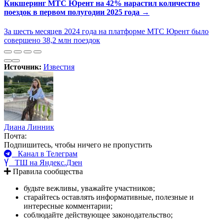
Кикшеринг МТС Юрент на 42% нарастил количество
поездок в первом полугодии 2025 года →
За шесть месяцев 2024 года на платформе МТС Юрент было
совершено 38,2 млн поездок
Источник:
Известия
Диана Линник
Почта:
Подпишитесь, чтобы ничего не пропустить
Канал в Телеграм
ТШ на Яндекс.Дзен
Правила сообщества
будьте вежливы, уважайте участников;
старайтесь оставлять информативные, полезные и
интересные комментарии;
соблюдайте действующее законодательство;