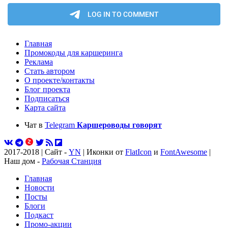
Главная
Промокоды для каршеринга
Реклама
Стать автором
О проекте/контакты
Блог проекта
Подписаться
Карта сайта
Чат в
Telegram
Каршероводы говорят
2017-2018 | Сайт -
YN
| Иконки от
FlatIcon
и
FontAwesome
|
Наш дом -
Рабочая Станция
Главная
Новости
Посты
Блоги
Подкаст
Промо-акции