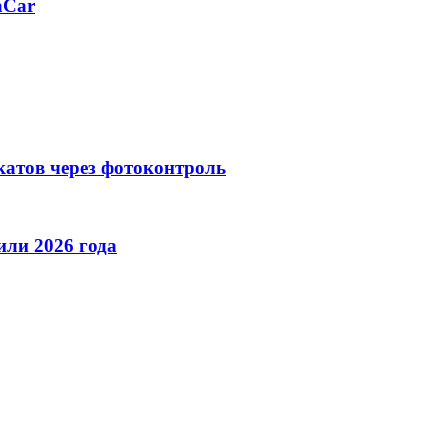
aCar
катов через фотоконтроль
ли 2026 года