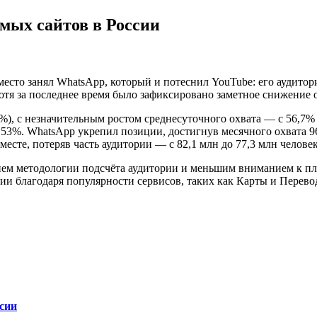
мых сайтов в России
есто занял WhatsApp, который и потеснил YouTube: его аудитори
отя за последнее время было зафиксировано заметное снижение о
%), с незначительным ростом среднесуточного охвата — с 56,7% в
 53%. WhatsApp укрепил позиции, достигнув месячного охвата 9
месте, потеряв часть аудитории — с 82,1 млн до 77,3 млн человек
ем методологии подсчёта аудитории и меньшим вниманием к пла
и благодаря популярности сервисов, таких как Карты и Перевод
сии