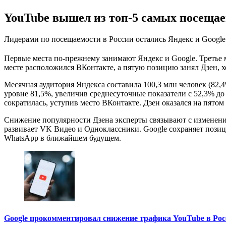
YouTube вышел из топ-5 самых посещае
Лидерами по посещаемости в России остались Яндекс и Google
Первые места по-прежнему занимают Яндекс и Google. Третье м
месте расположился ВКонтакте, а пятую позицию занял Дзен, х
Месячная аудитория Яндекса составила 100,3 млн человек (82,4
уровне 81,5%, увеличив среднесуточные показатели с 52,3% до
сократилась, уступив место ВКонтакте. Дзен оказался на пятом 
Снижение популярности Дзена эксперты связывают с изменени
развивает VK Видео и Одноклассники. Google сохраняет позици
WhatsApp в ближайшем будущем.
Google прокомментировал снижение трафика YouTube в Рос