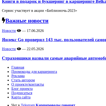
Книги в подарок и букшеринг в каршеринге Belk
Сервис участвует в акции «Библионочь-2023»
Важные новости
Новости
—
17.06.2026
Яндекс Go проверил 143 тыс. пользователей само
Новости
—
22.05.2026
Страховщики назвали самые аварийные автомоби
Главная
Промокоды для каршеринга
Реклама
Стать автором
О проекте/контакты
Блог проекта
Подписаться
Карта сайта
Чат в
Telegram
Каршероводы говорят