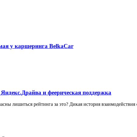
 мая у каршеринга BelkaCar
 Яндекс.Драйва и феерическая поддержка
ласны лишиться рейтинга за это? Дикая история взаимодействия