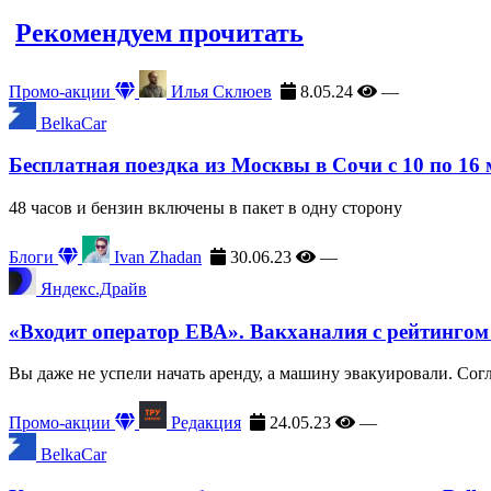
Рекомендуем прочитать
Промо-акции
Илья Склюев
8.05.24
—
BelkaCar
Бесплатная поездка из Москвы в Сочи с 10 по 16
48 часов и бензин включены в пакет в одну сторону
Блоги
Ivan Zhadan
30.06.23
—
Яндекс.Драйв
«Входит оператор ЕВА». Вакханалия с рейтингом
Вы даже не успели начать аренду, а машину эвакуировали. Сог
Промо-акции
Редакция
24.05.23
—
BelkaCar