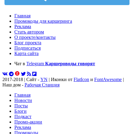
Главная
Промокоды для каршеринга
Реклама
Стать автором
О проекте/контакты
Блог проекта
Подписаться
Карта сайта
Чат в
Telegram
Каршероводы говорят
2017-2018 | Сайт -
YN
| Иконки от
FlatIcon
и
FontAwesome
|
Наш дом -
Рабочая Станция
Главная
Новости
Посты
Блоги
Подкаст
Промо-акции
Реклама
Промокоды