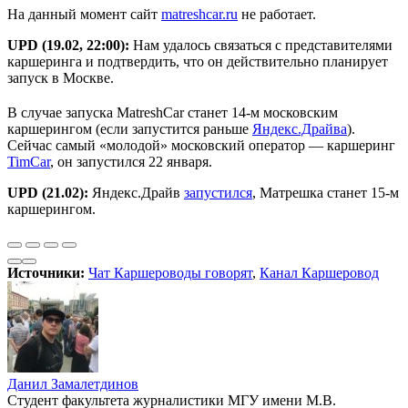
На данный момент сайт
matreshcar.ru
не работает.
UPD (19.02, 22:00):
Нам удалось связаться с представителями
каршеринга и подтвердить, что он действительно планирует
запуск в Москве.
В случае запуска MatreshCar станет 14-м московским
каршерингом (если запустится раньше
Яндекс.Драйва
).
Сейчас самый «молодой» московский оператор — каршеринг
TimCar
, он запустился 22 января.
UPD (21.02):
Яндекс.Драйв
запустился
, Матрешка станет 15-м
каршерингом.
Источники:
Чат Каршероводы говорят
,
Канал Каршеровод
Данил Замалетдинов
Cтудент факультета журналистики МГУ имени М.В.