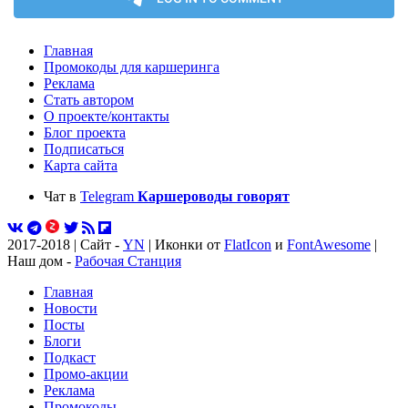
Главная
Промокоды для каршеринга
Реклама
Стать автором
О проекте/контакты
Блог проекта
Подписаться
Карта сайта
Чат в
Telegram
Каршероводы говорят
2017-2018 | Сайт -
YN
| Иконки от
FlatIcon
и
FontAwesome
|
Наш дом -
Рабочая Станция
Главная
Новости
Посты
Блоги
Подкаст
Промо-акции
Реклама
Промокоды