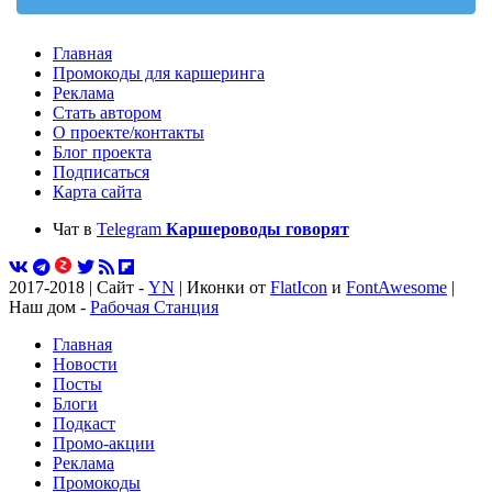
Главная
Промокоды для каршеринга
Реклама
Стать автором
О проекте/контакты
Блог проекта
Подписаться
Карта сайта
Чат в
Telegram
Каршероводы говорят
2017-2018 | Сайт -
YN
| Иконки от
FlatIcon
и
FontAwesome
|
Наш дом -
Рабочая Станция
Главная
Новости
Посты
Блоги
Подкаст
Промо-акции
Реклама
Промокоды