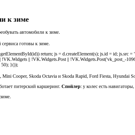
ли к зиме
реобувать автомобили к зиме.
 сервиса готовы к зиме.
getElementById(id)) return; js = d.createElement(s); js.id = id; js.src = 
VK || !VK.Widgets || !VK.Widgets.Post || !VK.Widgets.Post('vk_post_-1
0); }());
ni Cooper, Skoda Octavia и Skoda Rapid, Ford Fiesta, Hyundai Sola
аботает питерский каршеринг.
Спойлер
: у колес есть навигатор
зиме.