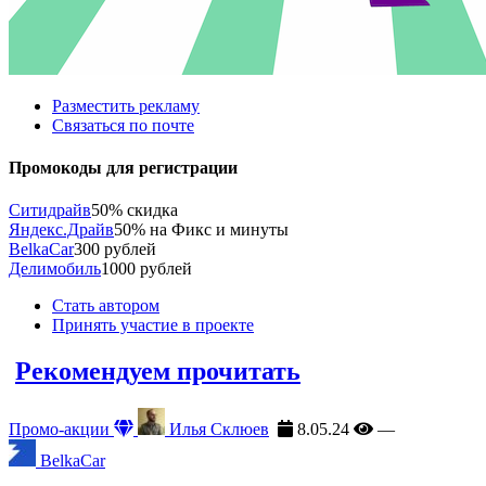
Разместить рекламу
Связаться по почте
Промокоды для регистрации
Ситидрайв
50% скидка
Яндекс.Драйв
50% на Фикс и минуты
BelkaCar
300 рублей
Делимобиль
1000 рублей
Стать автором
Принять участие в проекте
Рекомендуем прочитать
Промо-акции
Илья Склюев
8.05.24
—
BelkaCar