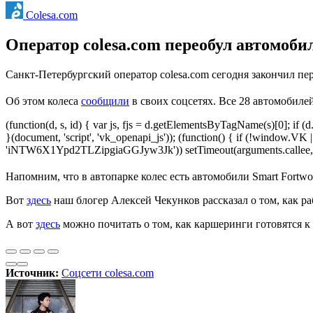
Colesa.com
Оператор colesa.com переобул автомоби
Санкт-Петербургский оператор colesa.com сегодня закончил пе
Об этом колеса
сообщили
в своих соцсетях. Все 28 автомобилей
(function(d, s, id) { var js, fjs = d.getElementsByTagName(s)[0]; if (d.
}(document, 'script', 'vk_openapi_js')); (function() { if (!window.
'iNTW6X1Ypd2TLZipgiaGGJyw3Jk')) setTimeout(arguments.callee, 5
Напомним, что в автопарке колес есть автомобили Smart Fortwo, Mi
Вот
здесь
наш блогер Алексей Чекунков рассказал о том, как р
А вот
здесь
можно почитать о том, как каршеринги готовятся к 
Источник:
Соцсети colesa.com