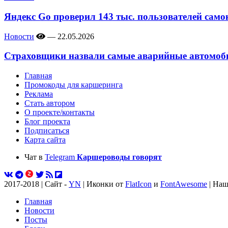
Яндекс Go проверил 143 тыс. пользователей само
Новости
—
22.05.2026
Страховщики назвали самые аварийные автомоби
Главная
Промокоды для каршеринга
Реклама
Стать автором
О проекте/контакты
Блог проекта
Подписаться
Карта сайта
Чат в
Telegram
Каршероводы говорят
2017-2018 | Сайт -
YN
| Иконки от
FlatIcon
и
FontAwesome
| Наш
Главная
Новости
Посты