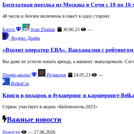
Бесплатная поездка из Москвы в Сочи с 10 по 16
48 часов и бензин включены в пакет в одну сторону
Блоги
Ivan Zhadan
30.06.23
—
Яндекс.Драйв
«Входит оператор ЕВА». Вакханалия с рейтингом
Вы даже не успели начать аренду, а машину эвакуировали. Сог
Промо-акции
Редакция
24.05.23
—
BelkaCar
Книги в подарок и букшеринг в каршеринге Belk
Сервис участвует в акции «Библионочь-2023»
Важные новости
Новости
—
17.06.2026