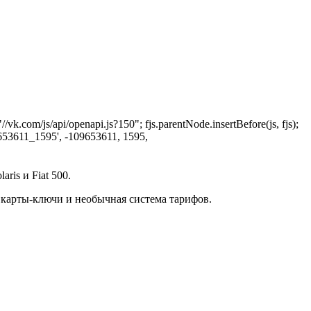
"//vk.com/js/api/openapi.js?150"; fjs.parentNode.insertBefore(js, fjs);
09653611_1595', -109653611, 1595,
ris и Fiat 500.
ы, карты-ключи и необычная система тарифов.