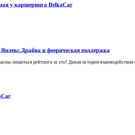
 мая у каршеринга BelkaCar
 Яндекс.Драйва и феерическая поддержка
ласны лишиться рейтинга за это? Дикая история взаимодействия
aCar