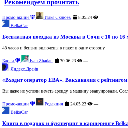
Рекомендуем прочитать
Промо-акции
Илья Склюев
8.05.24
—
BelkaCar
Бесплатная поездка из Москвы в Сочи с 10 по 16
48 часов и бензин включены в пакет в одну сторону
Блоги
Ivan Zhadan
30.06.23
—
Яндекс.Драйв
«Входит оператор ЕВА». Вакханалия с рейтингом
Вы даже не успели начать аренду, а машину эвакуировали. Сог
Промо-акции
Редакция
24.05.23
—
BelkaCar
Книги в подарок и букшеринг в каршеринге Belk