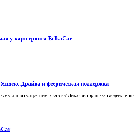
 мая у каршеринга BelkaCar
 Яндекс.Драйва и феерическая поддержка
ласны лишиться рейтинга за это? Дикая история взаимодействия
aCar