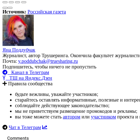
Источник:
Российская газета
Яна Поддубчак
Журналист, автор Трушеринга. Окончила факультет журналис
Почта:
y.poddubchak@truesharing.ru
Подпишитесь, чтобы ничего не пропустить
Канал в Телеграм
ТШ на Яндекс.Дзен
Правила сообщества
будьте вежливы, уважайте участников;
старайтесь оставлять информативные, полезные и интер
соблюдайте действующее законодательство;
мы не приветствуем размещение промокодов и рекламы;
вы тоже можете стать
автором
или
участником
проекта и 
Чат в Телеграм