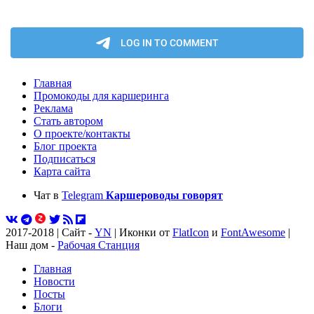
Главная
Промокоды для каршеринга
Реклама
Стать автором
О проекте/контакты
Блог проекта
Подписаться
Карта сайта
Чат в
Telegram
Каршероводы говорят
2017-2018 | Сайт -
YN
| Иконки от
FlatIcon
и
FontAwesome
|
Наш дом -
Рабочая Станция
Главная
Новости
Посты
Блоги